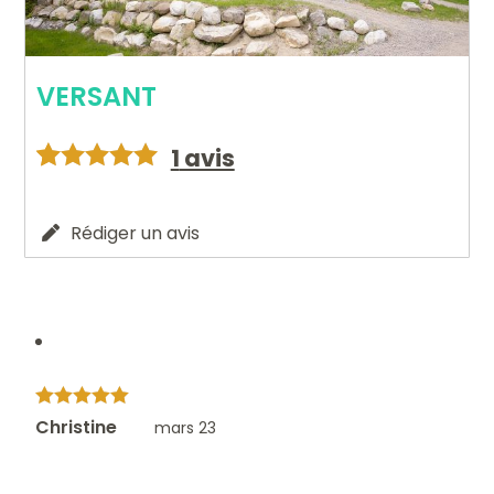
VERSANT
1
avis
Note
5
sur 5
Rédiger un avis
Note
5
sur
Christine
mars 23
5