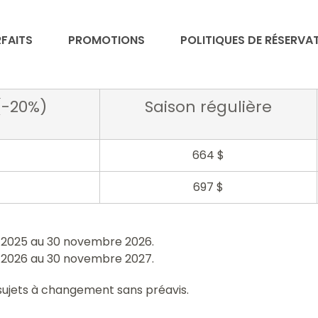
Chambre n
Lit simple : 1
FAITS
PROMOTIONS
POLITIQUES DE RÉSERVA
Chambre n
Lit simple : 
(-20%)
Saison régulière
Chambre n
Lit simple : 1
664 $
Chambre n
697 $
Lit simple : 1
Chambre n
e 2025 au 30 novembre 2026.
Lit simple : 
e 2026 au 30 novembre 2027.
t sujets à changement sans préavis.