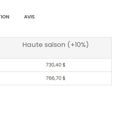
uméro 5
TION
AVIS
uméro 6
2
Haute saison (+10%)
uméro 7
730,40 $
uméro 8
766,70 $
uméro 9
2