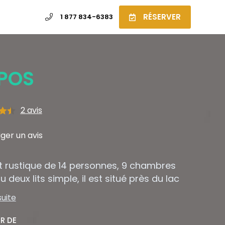
RÉSERVER
1 877 834-6383
POS
2
avis
ur
ger un avis
t rustique de 14 personnes, 9 chambres
u deux lits simple, il est situé près du lac
reux et de sa plage.
suite
IR DE