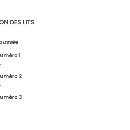
ON DES LITS
aussée
uméro 1
2
uméro 2
2
uméro 3
uméro 4
2