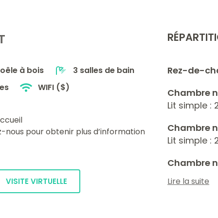
RÉPARTITI
T
Rez-de-ch
oêle à bois
3 salles de bain
tes
WIFI ($)
Chambre n
Lit simple : 
ccueil
Chambre n
z-nous pour obtenir plus d’information
Lit simple : 
Chambre n
Lit simple : 1
Lire la suite
VISITE VIRTUELLE
Chambre n
Lit simple : 