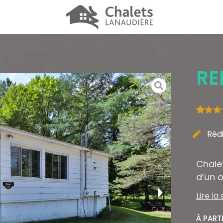
RE
Note
4.5
s
Rédi
5
Chale
d’un o
Lamou
Lire la 
À PART