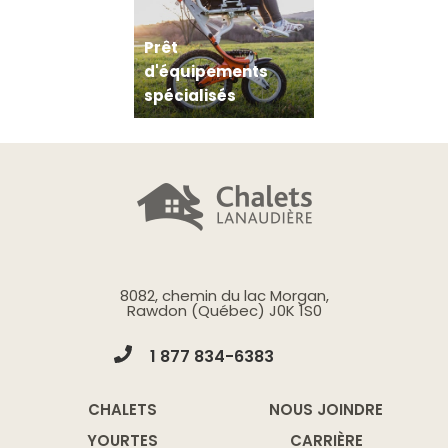
Prêt
d'équipements
spécialisés
8082, chemin du lac Morgan,
Rawdon (Québec) J0K 1S0
1 877 834-6383
CHALETS
NOUS JOINDRE
YOURTES
CARRIÈRE