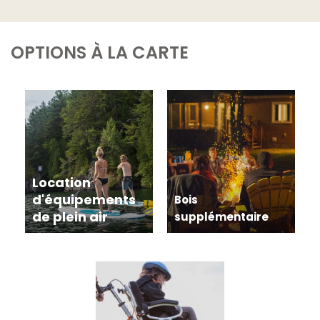
pêche à bord des embarcations mises à votre disposition
durant votre séjour. N’oubliez pas d’apporter votre
équipement de pêche et votre permis valide.
OPTIONS À LA CARTE
Location
d'équipements
Bois
de plein air
supplémentaire
Achetez du bois
supplémentaire pour vos
feux de camp