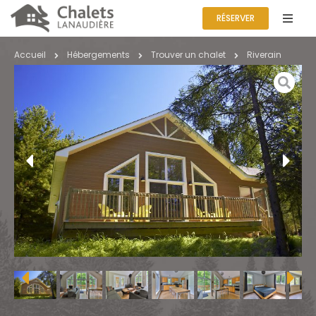
RÉSERVER
Accueil
Hébergements
Trouver un
chalet
Riverain