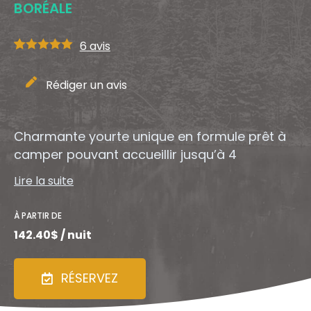
BORÉALE
6
avis
Note
5
sur 5
Rédiger un avis
Charmante yourte unique en formule prêt à
camper pouvant accueillir jusqu’à 4
personnes. Accessible à pied à partir du
Lire la suite
stationnement, vous serez plongées dans un
environnement zen le long d’un ruisseau en
À PARTIR DE
pleine nature. En plus d’avoir accès à toutes
142.40$ / nuit
les activités offertes dans le secteur
Lamoureux, en été, vous aurez accès au parc
RÉSERVEZ
Morgan pour faire du canot, kayak ou pédalo.