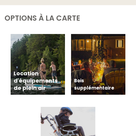
durant votre séjour. N’oubliez pas d’apporter votre
équipement de pêche et votre permis valide.
OPTIONS À LA CARTE
Location
d'équipements
Bois
de plein air
supplémentaire
Achetez du bois
supplémentaire pour vos
feux de camp