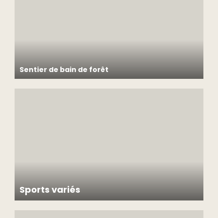
Sentier de bain de forêt
Ralentissez le rythme et profitez des bienfaits de la forêt
sur un parcours sensoriel autonome agrémenté de
panneaux d’interprétation et d’un audioguide.
Sports variés
Équipement disponible: volleyball, soccer, baseball,
frisbee