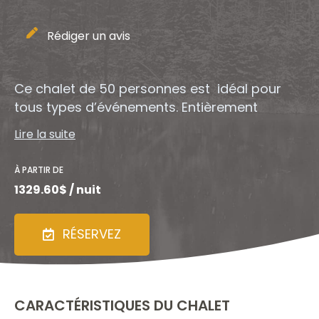
Rédiger un avis
Ce chalet de 50 personnes est idéal pour
tous types d’événements. Entièrement
équipé, il est situé près du lac Morgan et de
Lire la suite
ses activités aquatiques et à quelques pas
des activités hivernales.
À PARTIR DE
1329.60$ / nuit
RÉSERVEZ
CARACTÉRISTIQUES DU CHALET