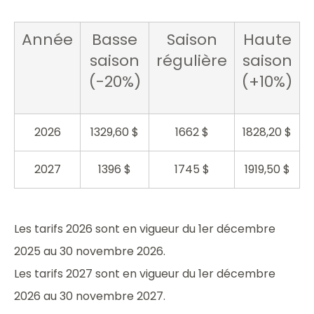
Lit superposé (simple + simple) : 6
Chambre numéro 9
Année
Basse
Saison
Haute
Lit superposé (simple + simple) : 1
saison
régulière
saison
(-20%)
(+10%)
Chambre numéro 10
Lit superposé (simple + simple) : 2
2026
1329,60 $
1662 $
1828,20 $
2027
1396 $
1745 $
1919,50 $
Les tarifs 2026 sont en vigueur du 1er décembre
2025 au 30 novembre 2026.
Les tarifs 2027 sont en vigueur du 1er décembre
2026 au 30 novembre 2027.