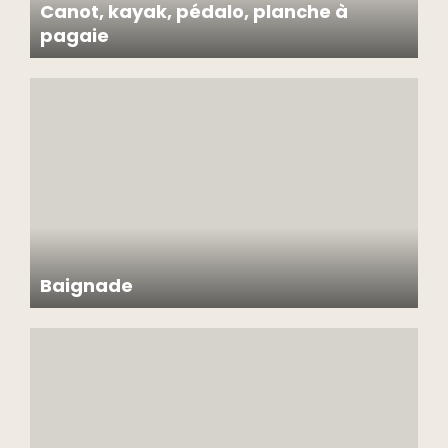
Canot, kayak, pédalo, planche à
pagaie
Pour protéger nos écosystèmes et la biodiversité de nos lacs,
seules les embarcations appartenant à Chalets Lanaudière y sont
autorisées.
Baignade