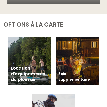
Profitez du magnifique lac Morgan pour pratiquer la
pêche à bord des embarcations mises à votre disposition
durant votre séjour. N’oubliez pas d’apporter votre
équipement de pêche et votre permis valide.
OPTIONS À LA CARTE
Location
d'équipements
Bois
de plein air
supplémentaire
Achetez du bois
supplémentaire pour vos
feux de camp